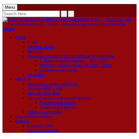
Menu
VOKA
O nás
Výročné správy
Aktuality
Podpora zamestnanosti a podnikania na vidieku
1. Mentoringový program – WEF 2013
Program rozvoja vidieka SR 2007 – 2013
Podnikanie na vidieku
2% z daní
VOKARA
Regionálna anténa NSRV SR
Zoznam MAS a VSP
Aktuality VOKARA
Pripravované a zrealizované aktivity
Pripravované aktivity
Zrealizované aktivity
Otázky a odpovede
Regionálne produkty
Kontakt
Kontakt VOKA
Kontakt VOKARA