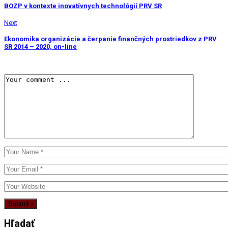
BOZP v kontexte inovatívnych technológií PRV SR
Next
Ekonomika organizácie a čerpanie finančných prostriedkov z PRV
SR 2014 – 2020, on-line
Hľadať