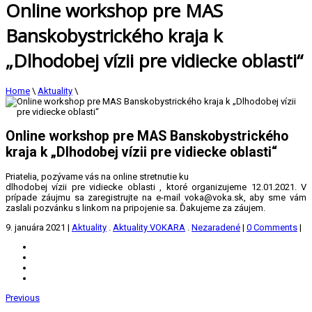
Online workshop pre MAS
Banskobystrického kraja k
„Dlhodobej vízii pre vidiecke oblasti“
Home
\
Aktuality
\
Online workshop pre MAS Banskobystrického
kraja k „Dlhodobej vízii pre vidiecke oblasti“
Priatelia, pozývame vás na online stretnutie ku
dlhodobej vízii pre vidiecke oblasti , ktoré organizujeme 12.01.2021. V
prípade záujmu sa zaregistrujte na e-mail voka@voka.sk, aby sme vám
zaslali pozvánku s linkom na pripojenie sa. Ďakujeme za záujem.
9. januára 2021
|
Aktuality
.
Aktuality VOKARA
.
Nezaradené
|
0 Comments
|
Previous