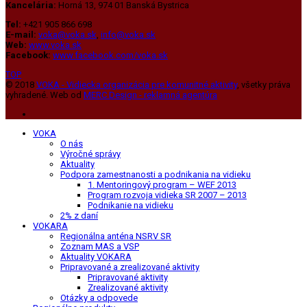
Kancelária:
Horná 13, 974 01 Banská Bystrica
Tel:
+421 905 866 698
E-mail:
voka@voka.sk
,
info@voka.sk
Web:
www.voka.sk
Facebook:
www.facebook.com/voka.sk
TOP
© 2018
VOKA - Vidiecka organizácia pre komunitné aktivity
, všetky práva
vyhradené. Web od
MERC Design - reklamná agentúra
VOKA
O nás
Výročné správy
Aktuality
Podpora zamestnanosti a podnikania na vidieku
1. Mentoringový program – WEF 2013
Program rozvoja vidieka SR 2007 – 2013
Podnikanie na vidieku
2% z daní
VOKARA
Regionálna anténa NSRV SR
Zoznam MAS a VSP
Aktuality VOKARA
Pripravované a zrealizované aktivity
Pripravované aktivity
Zrealizované aktivity
Otázky a odpovede