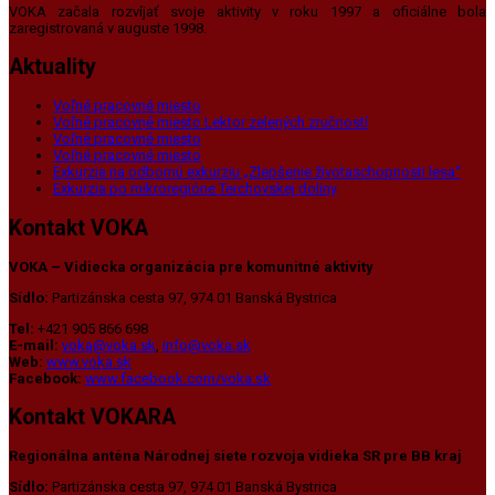
VOKA začala rozvíjať svoje aktivity v roku 1997 a oficiálne bola
zaregistrovaná v auguste 1998.
Aktuality
Voľné pracovné miesto
Voľné pracovné miesto Lektor zelených zručností
Voľné pracovné miesto
Voľné pracovné miesto
Exkurzia na odbornú exkurziu „Zlepšenie životaschopnosti lesa“
Exkurzia po mikroregióne Terchovskej doliny
Kontakt VOKA
VOKA – Vidiecka organizácia pre komunitné aktivity
Sídlo:
Partizánska cesta 97, 974 01 Banská Bystrica
Tel:
+421 905 866 698
E-mail:
voka@voka.sk
,
info@voka.sk
Web:
www.voka.sk
Facebook:
www.facebook.com/voka.sk
Kontakt VOKARA
Regionálna anténa Národnej siete rozvoja vidieka SR pre BB kraj
Sídlo:
Partizánska cesta 97, 974 01 Banská Bystrica