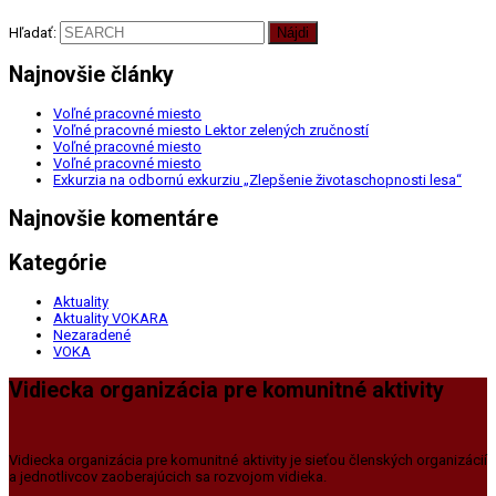
Hľadať:
Najnovšie články
Voľné pracovné miesto
Voľné pracovné miesto Lektor zelených zručností
Voľné pracovné miesto
Voľné pracovné miesto
Exkurzia na odbornú exkurziu „Zlepšenie životaschopnosti lesa“
Najnovšie komentáre
Kategórie
Aktuality
Aktuality VOKARA
Nezaradené
VOKA
Vidiecka organizácia pre komunitné aktivity
Vidiecka organizácia pre komunitné aktivity je sieťou členských organizácií
a jednotlivcov zaoberajúcich sa rozvojom vidieka.