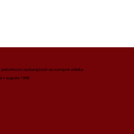
a jednotlivcov zaoberajúcich sa rozvojom vidieka.
ná v auguste 1998.