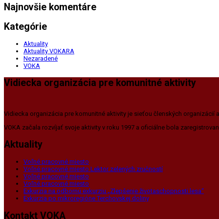
Najnovšie komentáre
Kategórie
Aktuality
Aktuality VOKARA
Nezaradené
VOKA
Vidiecka organizácia pre komunitné aktivity
Vidiecka organizácia pre komunitné aktivity je sieťou členských organizácií 
VOKA začala rozvíjať svoje aktivity v roku 1997 a oficiálne bola zaregistrova
Aktuality
Voľné pracovné miesto
Voľné pracovné miesto Lektor zelených zručností
Voľné pracovné miesto
Voľné pracovné miesto
Exkurzia na odbornú exkurziu „Zlepšenie životaschopnosti lesa“
Exkurzia po mikroregióne Terchovskej doliny
Kontakt VOKA