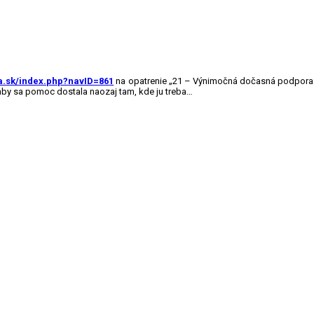
a.sk/index.php?navID=861
na opatrenie „21 – Výnimočná dočasná podpora p
 aby sa pomoc dostala naozaj tam, kde ju treba…