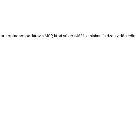
re poľnohospodárov a MSP, ktorí sú obzvlášť zasiahnutí krízou v dôsledku