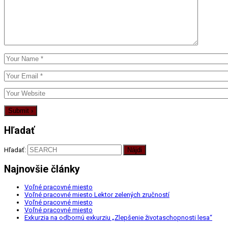
Hľadať
Hľadať:
Najnovšie články
Voľné pracovné miesto
Voľné pracovné miesto Lektor zelených zručností
Voľné pracovné miesto
Voľné pracovné miesto
Exkurzia na odbornú exkurziu „Zlepšenie životaschopnosti lesa“