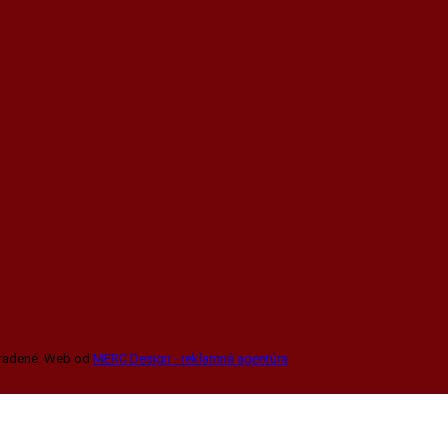
yhradené. Web od
MERC Design - reklamná agentúra