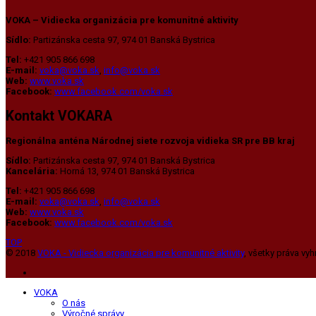
VOKA – Vidiecka organizácia pre komunitné aktivity
Sídlo:
Partizánska cesta 97, 974 01 Banská Bystrica
Tel:
+421 905 866 698
E-mail:
voka@voka.sk
,
info@voka.sk
Web:
www.voka.sk
Facebook:
www.facebook.com/voka.sk
Kontakt VOKARA
Regionálna anténa Národnej siete rozvoja vidieka SR pre BB kraj
Sídlo:
Partizánska cesta 97, 974 01 Banská Bystrica
Kancelária:
Horná 13, 974 01 Banská Bystrica
Tel:
+421 905 866 698
E-mail:
voka@voka.sk
,
info@voka.sk
Web:
www.voka.sk
Facebook:
www.facebook.com/voka.sk
TOP
© 2018
VOKA - Vidiecka organizácia pre komunitné aktivity
, všetky práva v
VOKA
O nás
Výročné správy