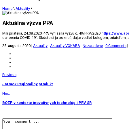
Home
\
Aktuality
\
Aktuálna výzva PPA
Milí priatelia, 24.08.2020 PPA vyhlásila výzvu č. 49/PRV/2020
https://www.ap
ochorenia COVID-19“. Skúste si ju pozrieť, dajte vedieť kolegom, priateľom,
25. augusta 2020
|
Aktuality
.
Aktuality VOKARA
.
Nezaradené
|
0 Comments
|
Previous
Jarmok Regionálny produkt
Next
BOZP v kontexte inovatívnych technológií PRV SR