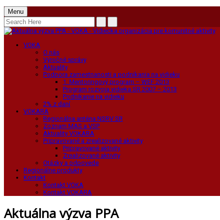
Menu
VOKA
O nás
Výročné správy
Aktuality
Podpora zamestnanosti a podnikania na vidieku
1. Mentoringový program – WEF 2013
Program rozvoja vidieka SR 2007 – 2013
Podnikanie na vidieku
2% z daní
VOKARA
Regionálna anténa NSRV SR
Zoznam MAS a VSP
Aktuality VOKARA
Pripravované a zrealizované aktivity
Pripravované aktivity
Zrealizované aktivity
Otázky a odpovede
Regionálne produkty
Kontakt
Kontakt VOKA
Kontakt VOKARA
Aktuálna výzva PPA