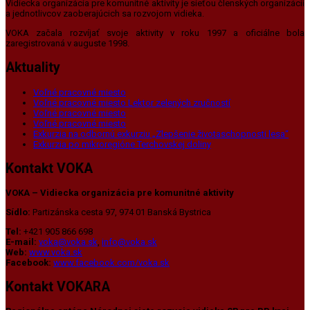
Vidiecka organizácia pre komunitné aktivity je sieťou členských organizácií
a jednotlivcov zaoberajúcich sa rozvojom vidieka.
VOKA začala rozvíjať svoje aktivity v roku 1997 a oficiálne bola
zaregistrovaná v auguste 1998.
Aktuality
Voľné pracovné miesto
Voľné pracovné miesto Lektor zelených zručností
Voľné pracovné miesto
Voľné pracovné miesto
Exkurzia na odbornú exkurziu „Zlepšenie životaschopnosti lesa“
Exkurzia po mikroregióne Terchovskej doliny
Kontakt VOKA
VOKA – Vidiecka organizácia pre komunitné aktivity
Sídlo:
Partizánska cesta 97, 974 01 Banská Bystrica
Tel:
+421 905 866 698
E-mail:
voka@voka.sk
,
info@voka.sk
Web:
www.voka.sk
Facebook:
www.facebook.com/voka.sk
Kontakt VOKARA