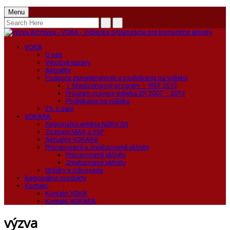
Menu
VOKA
O nás
Výročné správy
Aktuality
Podpora zamestnanosti a podnikania na vidieku
1. Mentoringový program – WEF 2013
Program rozvoja vidieka SR 2007 – 2013
Podnikanie na vidieku
2% z daní
VOKARA
Regionálna anténa NSRV SR
Zoznam MAS a VSP
Aktuality VOKARA
Pripravované a zrealizované aktivity
Pripravované aktivity
Zrealizované aktivity
Otázky a odpovede
Regionálne produkty
Kontakt
Kontakt VOKA
Kontakt VOKARA
výzva