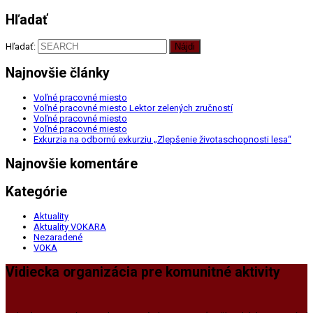
Hľadať
Hľadať:
Najnovšie články
Voľné pracovné miesto
Voľné pracovné miesto Lektor zelených zručností
Voľné pracovné miesto
Voľné pracovné miesto
Exkurzia na odbornú exkurziu „Zlepšenie životaschopnosti lesa“
Najnovšie komentáre
Kategórie
Aktuality
Aktuality VOKARA
Nezaradené
VOKA
Vidiecka organizácia pre komunitné aktivity