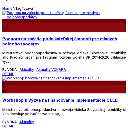
Home
\
Tag "výzva"
0
máj
23
Podpora na začatie podnikateľskej činnosti pre mladých
poľnohospodárov
Ministerstvo pôdohospodárstva a rozvoja vidieka Slovenskej republiky
ako Riadiaci orgán pre Program rozvoja vidieka SR 2014-2020 vyhlasuje
výzvu
By VOKA
|
Aktuality
.
Aktuality VOKARA
DETAIL
0
apr
11
Workshop k Výzve na financovanie implementácie CLLD
Ministerstvo pôdohospodárstva a rozvoja vidieka Slovenskej republiky si
Vás dovoľuje pozvať na workshop,
By VOKA
|
Aktuality
DETAIL