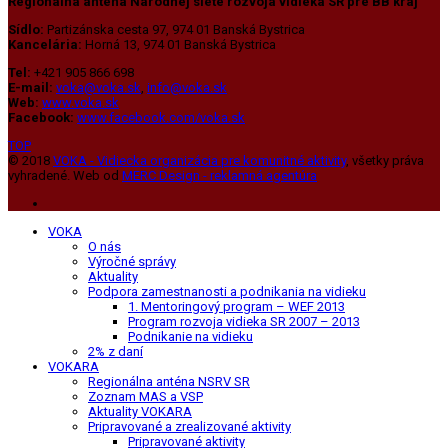
Regionálna anténa Národnej siete rozvoja vidieka SR pre BB kraj
Sídlo:
Partizánska cesta 97, 974 01 Banská Bystrica
Kancelária:
Horná 13, 974 01 Banská Bystrica
Tel:
+421 905 866 698
E-mail:
voka@voka.sk
,
info@voka.sk
Web:
www.voka.sk
Facebook:
www.facebook.com/voka.sk
TOP
© 2018
VOKA - Vidiecka organizácia pre komunitné aktivity
, všetky práva
vyhradené. Web od
MERC Design - reklamná agentúra
VOKA
O nás
Výročné správy
Aktuality
Podpora zamestnanosti a podnikania na vidieku
1. Mentoringový program – WEF 2013
Program rozvoja vidieka SR 2007 – 2013
Podnikanie na vidieku
2% z daní
VOKARA
Regionálna anténa NSRV SR
Zoznam MAS a VSP
Aktuality VOKARA
Pripravované a zrealizované aktivity
Pripravované aktivity